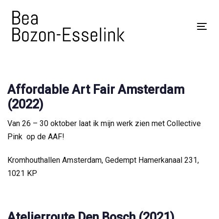
Skip
Skip
links
to
Tog
content
nav
Affordable Art Fair Amsterdam
(2022)
Van 26 – 30 oktober laat ik mijn werk zien met Collective
Pink op de AAF!
Kromhouthallen Amsterdam, Gedempt Hamerkanaal 231,
1021 KP
Atelierroute Den Bosch (2021)