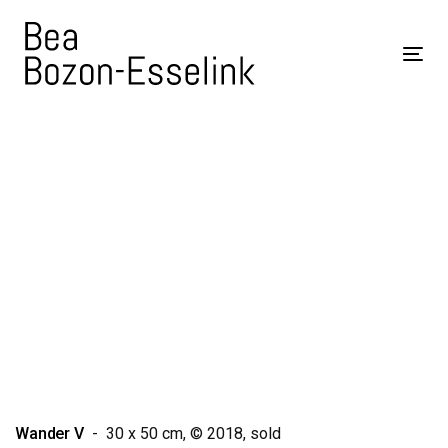
Skip
Skip
links
to
Tog
content
nav
Wander V
- 30 x 50 cm, © 2018, sold