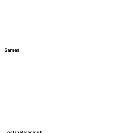
Samen
Lost in Paradise III