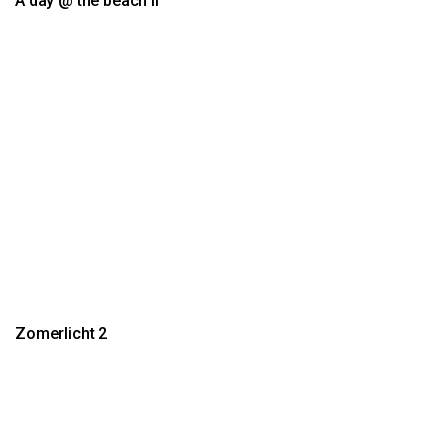
A day @ the beach II
Zomerlicht 2