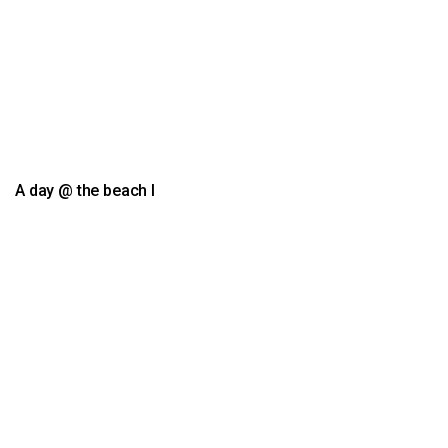
A day @ the beach I